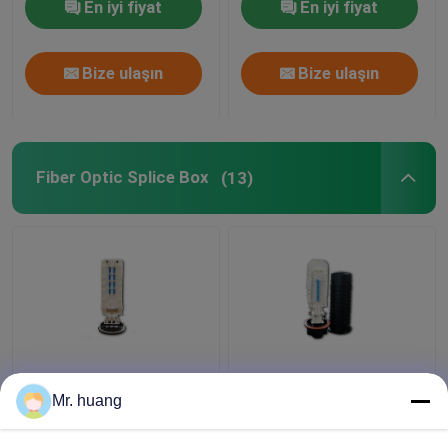
En iyi fiyat
En iyi fiyat
Bize ulaşın
Bize ulaşın
Fiber Optic Splice Box
(13)
180 core sealing big
4 trays Fiber Optic
Fiber Optic Splice Box ,
Splice Box for Wall
Mr. huang
540mmx150mm large
mounted with Dome
core
mechanical type