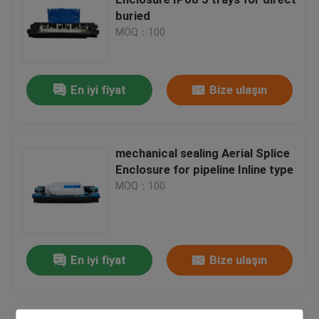
buried
MOQ：100
Fiber Optic Terminal Box
Pole Mount Bracket
En iyi fiyat
Bize ulaşın
Aerial Splice Enclosure
mechanical sealing Aerial Splice
Enclosure for pipeline Inline type
Wall Mount Fiber Enclosure
MOQ：100
Gel Seal Closure
En iyi fiyat
Bize ulaşın
Fiber Splice Tray
Fiber Optic Storage