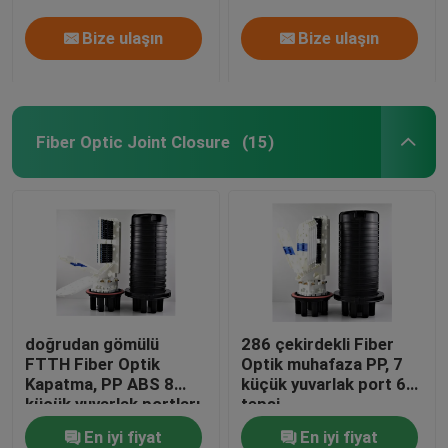
Bize ulaşın
Bize ulaşın
Fiber Optic Joint Closure
(15)
doğrudan gömülü
286 çekirdekli Fiber
FTTH Fiber Optik
Optik muhafaza PP, 7
Kapatma, PP ABS 8
küçük yuvarlak port 6
küçük yuvarlak portları
tepsi
1big yuvarlak 64sc
En iyi fiyat
En iyi fiyat