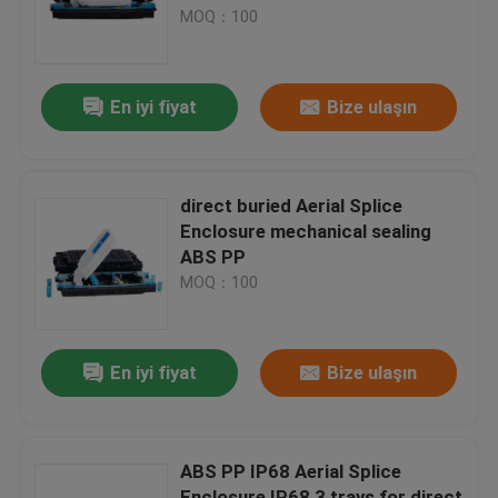
MOQ：100
Fabrika turu
En iyi fiyat
Bize ulaşın
Kalite kontrol
Fiber Optic Splice Closure
direct buried Aerial Splice
Enclosure mechanical sealing
ABS PP
Dome Fiber Optic Splice Closure
MOQ：100
Fiber Optic Joint Closure
En iyi fiyat
Bize ulaşın
Fiber Splice Enclosure
ABS PP IP68 Aerial Splice
Fiber Optic Splice Box
Enclosure IP68 3 trays for direct