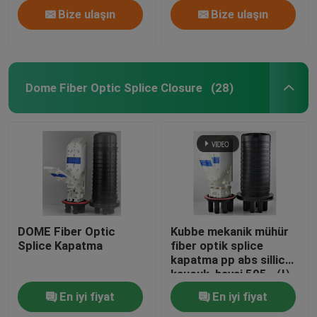
Bize ulaşın
Bize ulaşın
Dome Fiber Optic Splice Closure
(28)
DOME Fiber Optic
Kubbe mekanik mühür
Splice Kapatma
fiber optik splice
kapatma pp abs sillicon
kauçuk, havai 505 （l）
xd200mm
En iyi fiyat
En iyi fiyat
max288core, GJS20-
DM0