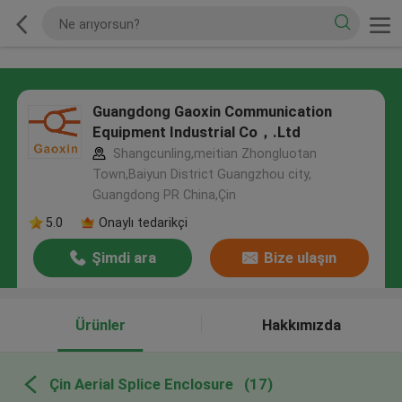
Guangdong Gaoxin Communication
Equipment Industrial Co，.Ltd
Shangcunling,meitian Zhongluotan
Town,Baiyun District Guangzhou city,
Guangdong PR China,Çin
5.0
Onaylı tedarikçi
Şimdi ara
Bize ulaşın
Ürünler
Hakkımızda
Çin Aerial Splice Enclosure
(17)