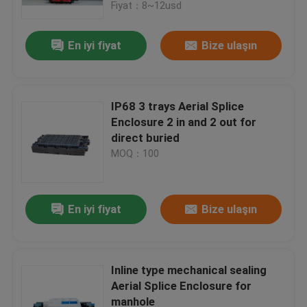
Fiyat：8~12usd
En iyi fiyat
Bize ulaşın
IP68 3 trays Aerial Splice
Enclosure 2 in and 2 out for
direct buried
MOQ：100
En iyi fiyat
Bize ulaşın
Ev
Ürün:% s
Inline type mechanical sealing
Aerial Splice Enclosure for
manhole
Hakkımızda