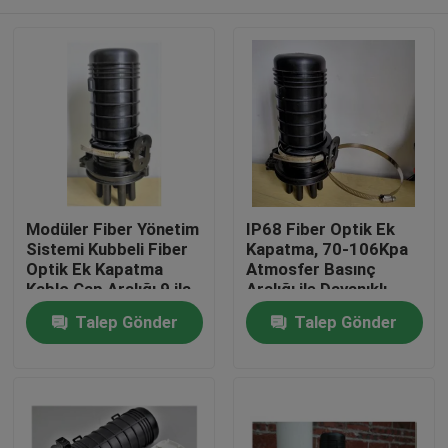
Modüler Fiber Yönetim
IP68 Fiber Optik Ek
Sistemi Kubbeli Fiber
Kapatma, 70-106Kpa
Optik Ek Kapatma
Atmosfer Basınç
Kablo Çap Aralığı 9 ila
Aralığı ile Dayanıklı
18 Ağ Bağlantıları için
Sızdırmazlık ve Fiber
Ev
Talep Gönder
Talep Gönder
Uygun
Kablo Ek Koruma
Sağlar
Ürün:% s
Hakkımızda