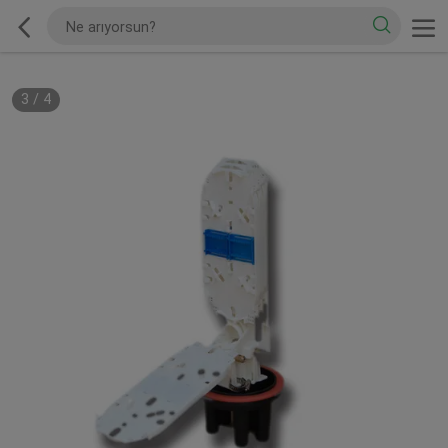
3
/
4