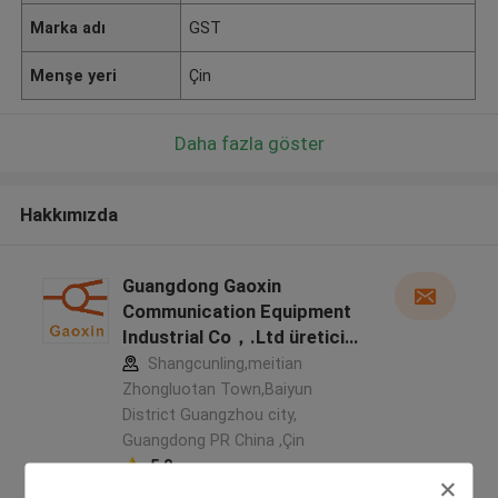
Marka adı
GST
Menşe yeri
Çin
Daha fazla göster
Hakkımızda
Guangdong Gaoxin
Communication Equipment
Industrial Co，.Ltd üretici
profili
Shangcunling,meitian
Zhongluotan Town,Baiyun
District Guangzhou city,
Guangdong PR China ,Çin
5.0
Onaylı tedarikçi