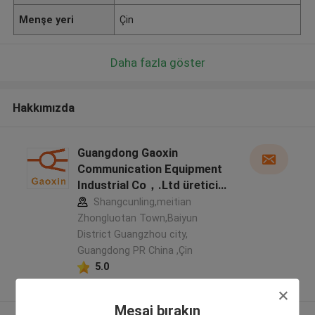
Menşe yeri
Çin
Daha fazla göster
Hakkımızda
Guangdong Gaoxin
Communication Equipment
Industrial Co，.Ltd üretici
profili
Shangcunling,meitian
Zhongluotan Town,Baiyun
District Guangzhou city,
Guangdong PR China ,Çin
5.0
Onaylı tedarikçi
Mesaj bırakın