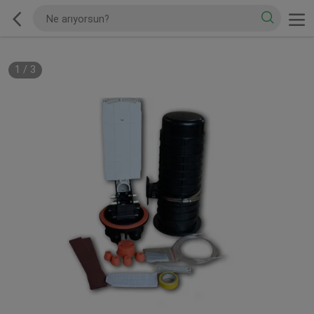
1
/
3