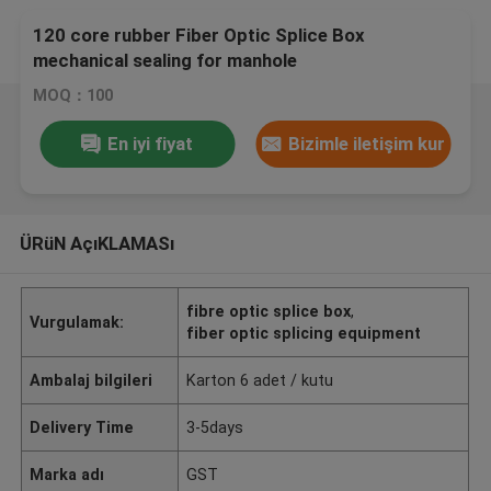
120 core rubber Fiber Optic Splice Box
mechanical sealing for manhole
MOQ：100
En iyi fiyat
Bizimle iletişim kur
ÜRüN AçıKLAMASı
fibre optic splice box
,
Vurgulamak:
fiber optic splicing equipment
Ambalaj bilgileri
Karton 6 adet / kutu
Delivery Time
3-5days
Marka adı
GST