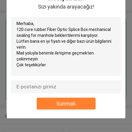
Daha fazla göster
Sizi yakında arayacağız!
En İyi Fiyatı Alın
120 core rubber Fiber Optic
Splice Box mechanical sealing
for manhole
Devam et
Sunmak
Önerilen Ürünler