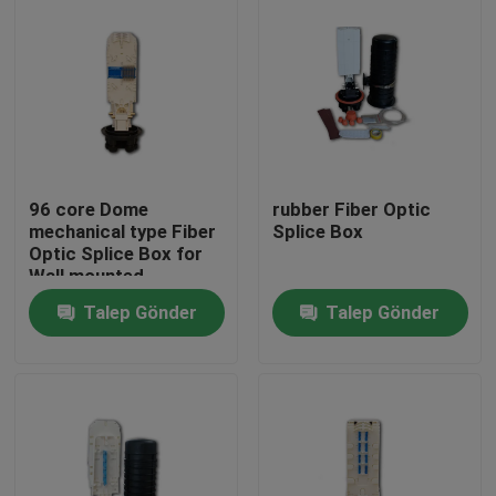
96 core Dome
rubber Fiber Optic
mechanical type Fiber
Splice Box
Optic Splice Box for
Wall mounted
Talep Gönder
Talep Gönder
Ev
Ürün:% s
Hakkımızda