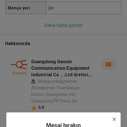
Menşe yeri
Çin
Daha fazla göster
Hakkımızda
Guangdong Gaoxin
Communication Equipment
Industrial Co，.Ltd üretici
profili
Shangcunling,meitian
Zhongluotan Town,Baiyun
District Guangzhou city,
Guangdong PR China ,Çin
5.0
Onaylı tedarikçi
Mesaj bırakın