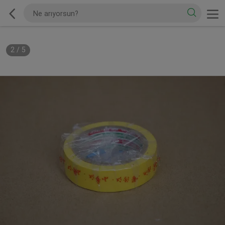
2
/
5