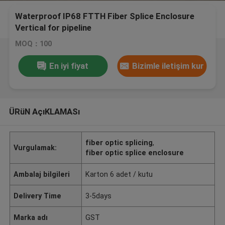
Waterproof IP68 FTTH Fiber Splice Enclosure
Vertical for pipeline
MOQ：100
En iyi fiyat
Bizimle iletişim kur
ÜRüN AçıKLAMASı
fiber optic splicing
,
Vurgulamak:
fiber optic splice enclosure
Ambalaj bilgileri
Karton 6 adet / kutu
Delivery Time
3-5days
Marka adı
GST