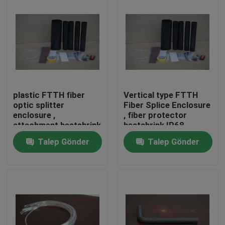
plastic FTTH fiber
Vertical type FTTH
optic splitter
Fiber Splice Enclosure
enclosure ,
, fiber protector
attachment heatshrink
heatshrink IP68
IP68
Talep Gönder
Talep Gönder
Ev
Ürün:% s
Hakkımızda