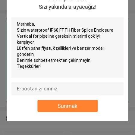
Daha fazla göster
Sizi yakında arayacağız!
En İyi Fiyatı Alın
Waterproof IP68 FTTH Fiber
Splice Enclosure Vertical for
pipeline
Devam et
Sunmak
Önerilen Ürünler